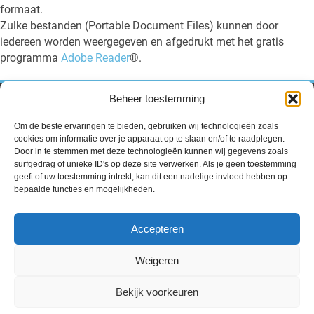
formaat.
Zulke bestanden (Portable Document Files) kunnen door
iedereen worden weergegeven en afgedrukt met het gratis
programma
Adobe Reader
®.
Beheer toestemming
Contact
Om de beste ervaringen te bieden, gebruiken wij technologieën zoals
Volle Evangelie Gemeente “de Ark”
cookies om informatie over je apparaat op te slaan en/of te raadplegen.
Pr.Hendrikstraat 54,
Door in te stemmen met deze technologieën kunnen wij gegevens zoals
2405 AK Alphen a/d Rijn.
surfgedrag of unieke ID's op deze site verwerken. Als je geen toestemming
geeft of uw toestemming intrekt, kan dit een nadelige invloed hebben op
voorganger@vegdeark.nl
bepaalde functies en mogelijkheden.
beheer@vegdeark.nl
Accepteren
Uitgeverij
Dagelijks woord
Weigeren
Privacyverklaring
Bekijk voorkeuren
©2026 VEG De Ark | Gebouwd met
WP All-in
van
Spin in het