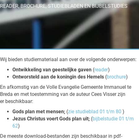
READER, BROCHURE, STUDIEBLADEN EN BIJBELSTUDIES
Wij bieden studiemateriaal aan over de volgende onderwerpen:
Ontwikkeling van geestelijke gaven
(
reader
)
Ontworsteld aan de koningin des Hemels
(
brochure
)
En afkomstig van de Volle Evangelie Gemeente Immanuel te
Breda en met toestemming van de auteur Cees Visser zijn
er beschikbaar:
Gods plan met mensen;
(
zie studieblad 01 t/m 80
)
Jezus Christus voert Gods plan uit;
(
bijbelstudie 01 t/m
62
)
De meeste download-bestanden zijn beschikbaar in pdf-