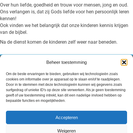
Over hun liefde, goedheid en trouw voor mensen, jong en oud.
Ons verlangen is, dat zij Gods liefde voor hen persoonlijk leren
kennen!
Ook vinden we het belangrijk dat onze kinderen kennis krijgen
van de bijbel.
Na de dienst komen de kinderen zelf weer naar beneden.
Beheer toestemming
Contact
Om de beste ervaringen te bieden, gebruiken wij technologieën zoals
Volle Evangelie Gemeente “de Ark”
cookies om informatie over je apparaat op te slaan en/of te raadplegen.
Pr.Hendrikstraat 54,
Door in te stemmen met deze technologieën kunnen wij gegevens zoals
2405 AK Alphen a/d Rijn.
surfgedrag of unieke ID's op deze site verwerken. Als je geen toestemming
geeft of uw toestemming intrekt, kan dit een nadelige invloed hebben op
voorganger@vegdeark.nl
bepaalde functies en mogelijkheden.
beheer@vegdeark.nl
Accepteren
Uitgeverij
Dagelijks woord
Weigeren
Privacyverklaring