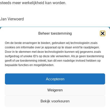
steeds meer werkelijkheid kan worden.
Jan Verwoerd
Beheer toestemming
Contact
Om de beste ervaringen te bieden, gebruiken wij technologieën zoals
Volle Evangelie Gemeente “de Ark”
cookies om informatie over je apparaat op te slaan en/of te raadplegen.
Pr.Hendrikstraat 54,
Door in te stemmen met deze technologieën kunnen wij gegevens zoals
2405 AK Alphen a/d Rijn.
surfgedrag of unieke ID's op deze site verwerken. Als je geen toestemming
geeft of uw toestemming intrekt, kan dit een nadelige invloed hebben op
voorganger@vegdeark.nl
bepaalde functies en mogelijkheden.
beheer@vegdeark.nl
Accepteren
Uitgeverij
Dagelijks woord
Weigeren
Privacyverklaring
Bekijk voorkeuren
©2026 VEG De Ark | Gebouwd met
WP All-in
van
Spin in het