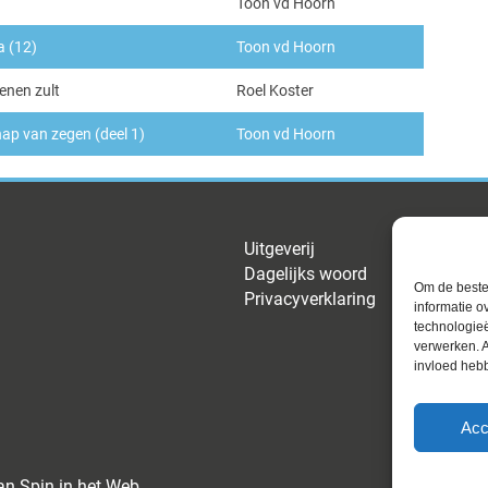
Toon vd Hoorn
a (12)
Toon vd Hoorn
ienen zult
Roel Koster
ap van zegen (deel 1)
Toon vd Hoorn
Uitgeverij
Dagelijks woord
Om de beste 
Privacyverklaring
informatie o
technologieë
verwerken. A
invloed heb
Acc
an
Spin in het Web