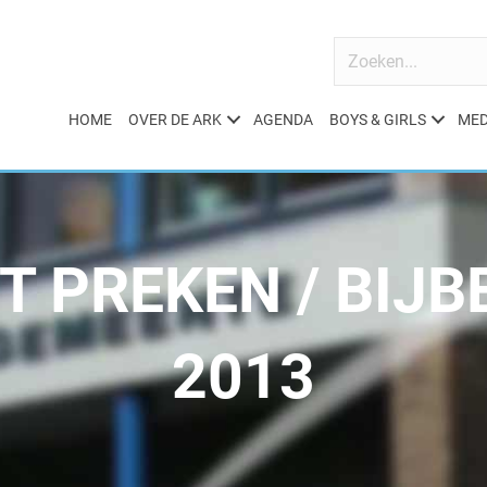
HOME
OVER DE ARK
AGENDA
BOYS & GIRLS
MED
T PREKEN / BIJB
2013