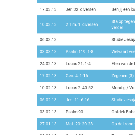
17.03.13
Jer. 32: diversen
Ben jij een l
Sta op tegen
10.03.13
2 Tim. 1: diversen
verder
06.03.13
Studie Jesaj
03.03.13
Psalm 119: 1-8
Welvaart wie
24.02.13
Lucas 21: 1-4
Eten van de
17.02.13
Gen. 4: 1-16
Zegenen (3)
10.02.13
Lucas 2: 40-52
Mondig / Vo
06.02.13
Jes. 11: 6-16
Studie Jesaj
03.02.13
Psalm 90
Ontdek Babel
27.01.13
Mat. 20: 20-28
Op de troon v