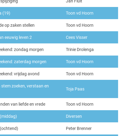
spijziging
Jan Fluit
a (19)
Toon vd Hoorn
de op zaken stellen
Toon vd Hoorn
an eeuwig leven 2
Cees Visser
ekend: zondag morgen
Trinie Drolenga
ekend: zaterdag morgen
Toon vd Hoorn
kend: vrijdag avond
Toon vd Hoorn
 stem zoeken, verstaan en
Toja Paas
den van liefde en vrede
Toon vd Hoorn
(middag)
Diversen
(ochtend)
Peter Brenner