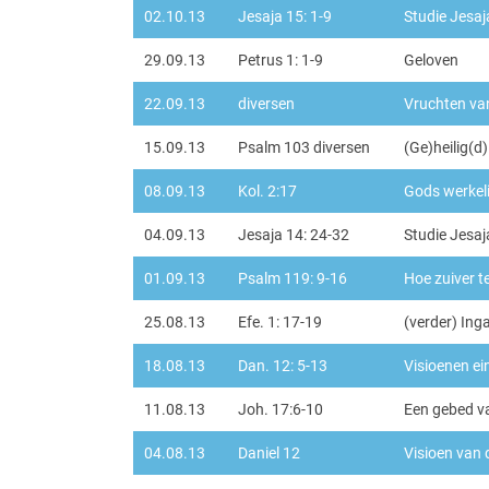
02.10.13
Jesaja 15: 1-9
Studie Jesaj
29.09.13
Petrus 1: 1-9
Geloven
22.09.13
diversen
Vruchten va
15.09.13
Psalm 103 diversen
(Ge)heilig(d)
08.09.13
Kol. 2:17
Gods werkeli
04.09.13
Jesaja 14: 24-32
Studie Jesaja
01.09.13
Psalm 119: 9-16
Hoe zuiver t
25.08.13
Efe. 1: 17-19
(verder) Ing
18.08.13
Dan. 12: 5-13
Visioenen ein
11.08.13
Joh. 17:6-10
Een gebed v
04.08.13
Daniel 12
Visioen van d