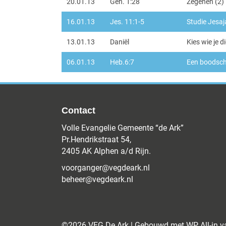
20.01.13
Gen. 1:28
Zegenen (2)
16.01.13
Jes. 11:1-5
Studie Jesaj
13.01.13
Daniël
Kies wie je d
06.01.13
Heb.6:7
Een boodsch
Contact
Volle Evangelie Gemeente “de Ark”
Pr.Hendrikstraat 54,
2405 AK Alphen a/d Rijn.
voorganger@vegdeark.nl
beheer@vegdeark.nl
©2026 VEG De Ark | Gebouwd met
WP All-in
v