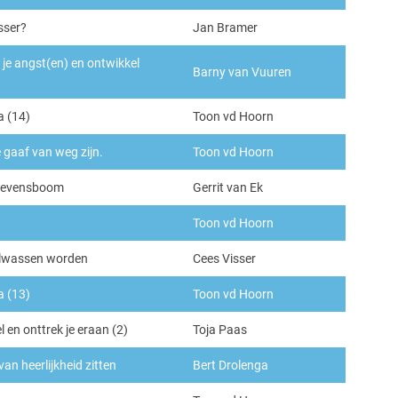
osser?
Jan Bramer
 je angst(en) en ontwikkel
Barny van Vuuren
a (14)
Toon vd Hoorn
 gaaf van weg zijn.
Toon vd Hoorn
 levensboom
Gerrit van Ek
Toon vd Hoorn
lwassen worden
Cees Visser
a (13)
Toon vd Hoorn
 en onttrek je eraan (2)
Toja Paas
an heerlijkheid zitten
Bert Drolenga