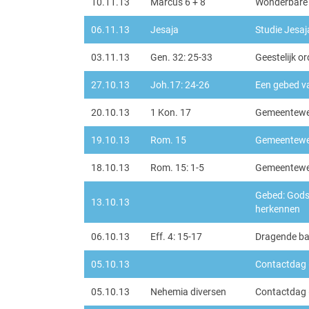
10.11.13
Marcus 6 + 8
Wonderbare 
06.11.13
Jesaja
Studie Jesaj
03.11.13
Gen. 32: 25-33
Geestelijk or
27.10.13
Joh.17: 24-26
Een gebed v
20.10.13
1 Kon. 17
Gemeentewe
19.10.13
Rom. 15
Gemeentewe
18.10.13
Rom. 15: 1-5
Gemeentewee
Gebed: Gods
13.10.13
herkennen
06.10.13
Eff. 4: 15-17
Dragende ban
05.10.13
Contactdag 
05.10.13
Nehemia diversen
Contactdag 