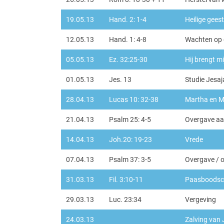
19.05.13
Hand. 2: 1-4
Heilige geest
12.05.13
Hand. 1: 4-8
Wachten op 
05.05.13
Ez. 32:25-30
Hij brengt mij
01.05.13
Jes. 13
Studie Jesaj
28.04.13
Lucas 10: 32-38
Martha en M
21.04.13
Psalm 25: 4-5
Overgave aan
14.04.13
Joh.20: 19-23
Vrede
07.04.13
Psalm 37: 3-5
Overgave / 
31.03.13
Fil. 3:10-11
Paasboodsc
29.03.13
Luc. 23:34
Vergeving
24.03.13
Zalving van