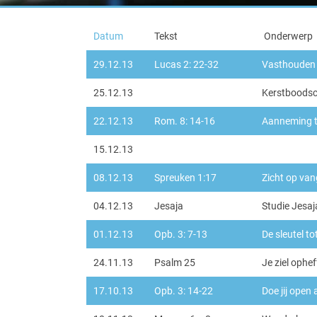
Datum
Tekst
Onderwerp
29.12.13
Lucas 2: 22-32
Vasthouden 
25.12.13
Kerstboods
22.12.13
Rom. 8: 14-16
Aanneming t
15.12.13
08.12.13
Spreuken 1:17
Zicht op van
04.12.13
Jesaja
Studie Jesaj
01.12.13
Opb. 3: 7-13
De sleutel tot
24.11.13
Psalm 25
Je ziel ophe
17.10.13
Opb. 3: 14-22
Doe jij open