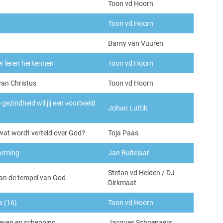
Toon vd Hoorn
Toon vd Hoorn
Barny van Vuuren
r leren herkennen
Toon vd Hoorn
van Christus
Toon vd Hoorn
 gezindheid wil jij een voorbeeld
Johan Luttik
 wat wordt verteld over God?
Toja Paas
orming
Jan Buitelaar
Stefan vd Heiden / DJ
n de tempel van God
Dirkmaat
a (16)
Toon vd Hoorn
leven en schepping
Jacques Schoenaers