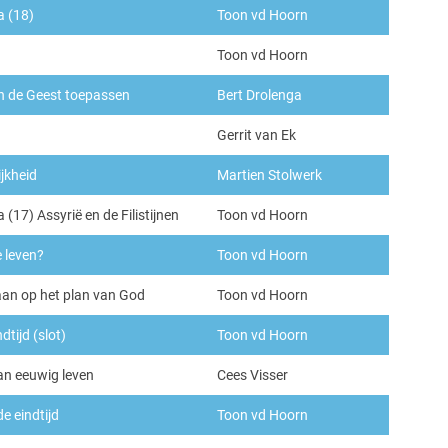
a (18)
Toon vd Hoorn
Toon vd Hoorn
n de Geest toepassen
Bert Drolenga
Gerrit van Ek
jkheid
Martien Stolwerk
 (17) Assyrië en de Filistijnen
Toon vd Hoorn
e leven?
Toon vd Hoorn
aan op het plan van God
Toon vd Hoorn
dtijd (slot)
Toon vd Hoorn
an eeuwig leven
Cees Visser
e eindtijd
Toon vd Hoorn