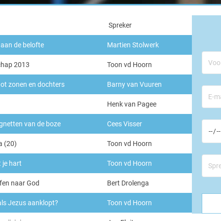
Spreker
aan de belofte
Martien Stolwerk
chap 2013
Toon vd Hoorn
ot zonen en dochters
Barny van Vuuren
Henk van Pagee
gnetten van de boze
Cees Visser
a (20)
Toon vd Hoorn
 je hart
Toon vd Hoorn
ffen naar God
Bert Drolenga
Gelie
 als Jezus aanklopt?
Toon vd Hoorn